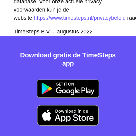
database. Voor onze actuele privacy
voorwaarden kun je de
website
https://www.timesteps.nl/privacybeleid
raa
TimeSteps B.V. – augustus 2022
Download gratis de TimeSteps
app